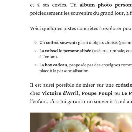
et à ses envies. Un
album photo personn
précieusement les souvenirs du grand jour, à f
Voici quelques pistes concrètes à explorer pou
Un
coffret souvenir
garni d’objets choisis (premi
La
vaisselle personnalisée
(assiette, timbale, co
à l’enfant.
La
box cadeau
, proposée par des enseignes com
place à la personnalisation.
Il est aussi possible de miser sur une
créati
chez
Victoire d’Avril
,
Poupe Poupi
ou
Le P
l’enfant, c’est lui garantir un souvenir à nul a