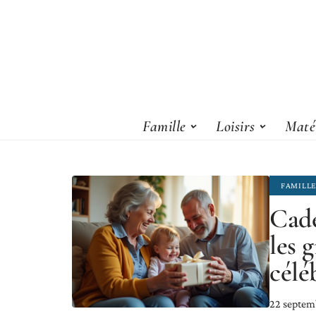
Famille
Loisirs
Matér
FAMILL
Cade
les 
célé
22 septem