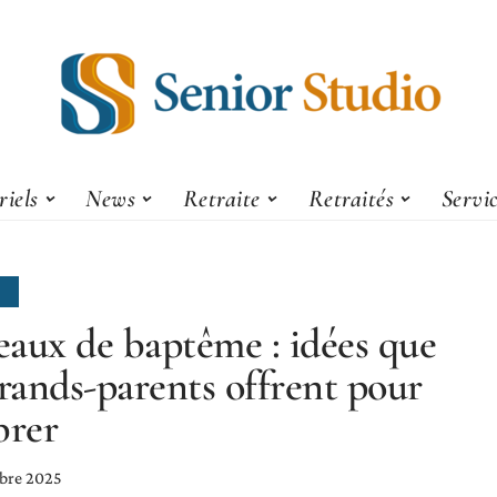
iels
News
Retraite
Retraités
Servi
E
aux de baptême : idées que
grands-parents offrent pour
brer
bre 2025