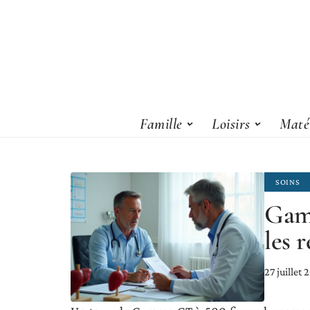
Famille
Loisirs
Matér
SOINS
Gam
les 
27 juillet 