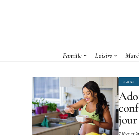
Famille
Loisirs
Matér
SOINS
Adop
conf
jour
7 février 