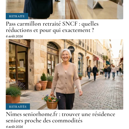
RETRAITE
Pass carmillon retraité SNCF : quelles
réductions et pour qui exactement ?
6 août 2026
RETRAITÉS
Nîmes seniorhome.fr : trouver une résidence
seniors proche des commodités
4 août 2026