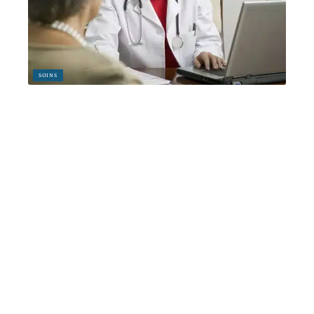
SOINS
Connaître les facteurs impactant la perte d’autonomie
11 mars 2026
Article en tendance
RETRAITE
Conditions d’éligibilité aux
chèques-vacances pour retraités :
critères essentiels
16 mai 2026