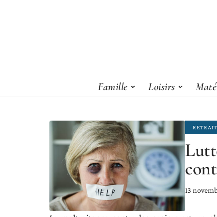
Famille
Loisirs
Matér
RETRAI
Lutt
contr
13 novemb