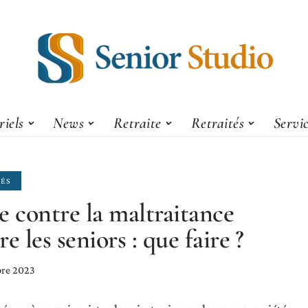
iels
News
Retraite
Retraités
Servi
TÉS
e contre la maltraitance
e les seniors : que faire ?
re 2023