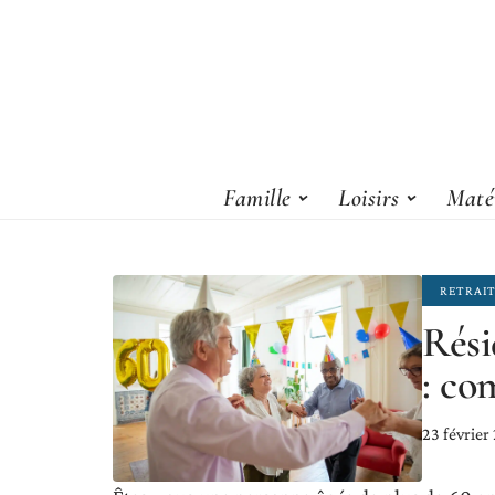
Famille
Loisirs
Matér
RETRAI
Rési
: co
23 février