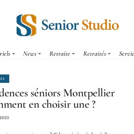
iels
News
Retraite
Retraités
Servi
TÉS
dences séniors Montpellier
mment en choisir une ?
 2025