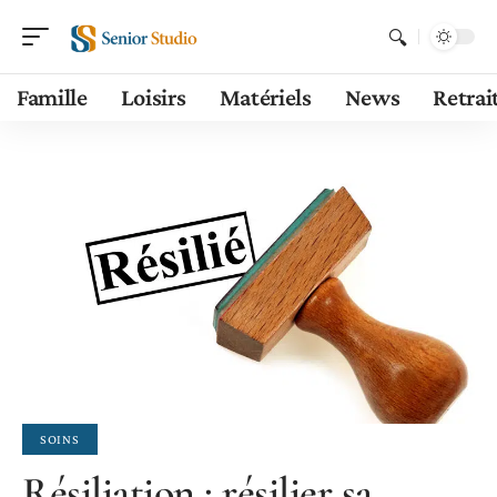
Famille
Loisirs
Matériels
News
Retrai
SOINS
Résiliation : résilier sa