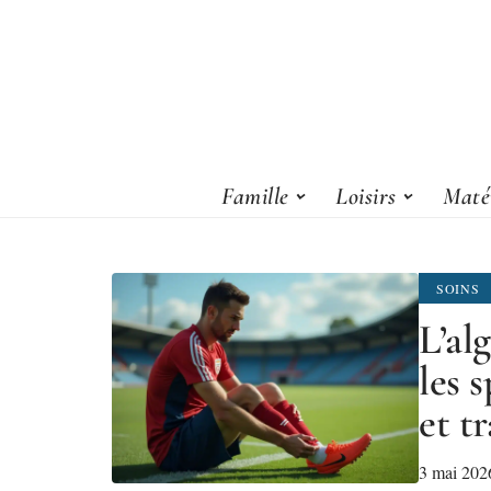
Famille
Loisirs
Matér
SOINS
L’al
les 
et tr
3 mai 202