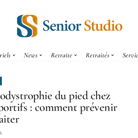
iels
News
Retraite
Retraités
Servi
godystrophie du pied chez
sportifs : comment prévenir
aiter
6