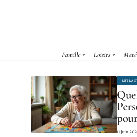
Famille
Loisirs
Matér
RETRAI
Quel
Pers
pour
11 juin 20